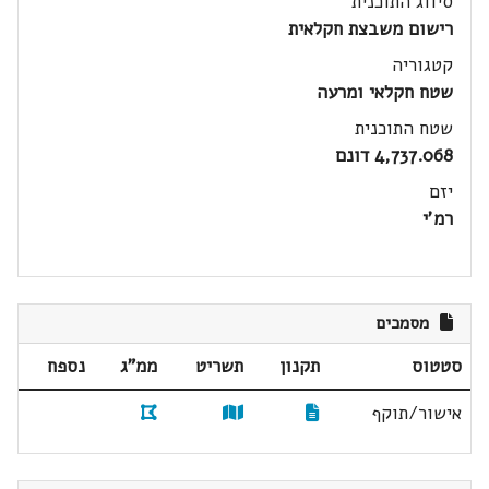
סיווג התוכנית
רישום משבצת חקלאית
קטגוריה
שטח חקלאי ומרעה
שטח התוכנית
4,737.068 דונם
יזם
רמ'י
מסמכים
סטטוס
תקנון
תשריט
ממ"ג
נספח
אישור/תוקף