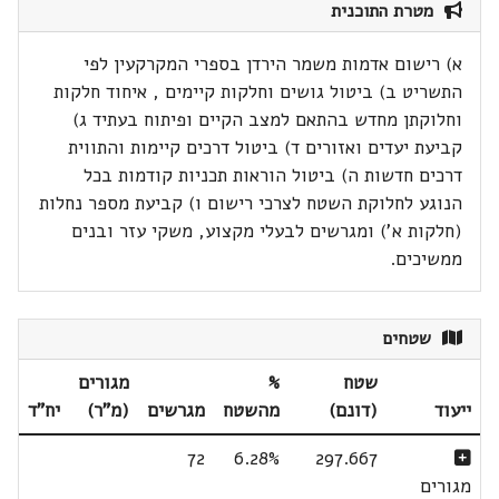
מטרת התוכנית
א) רישום אדמות משמר הירדן בספרי המקרקעין לפי
התשריט ב) ביטול גושים וחלקות קיימים , איחוד חלקות
וחלוקתן מחדש בהתאם למצב הקיים ופיתוח בעתיד ג)
קביעת יעדים ואזורים ד) ביטול דרכים קיימות והתווית
דרכים חדשות ה) ביטול הוראות תכניות קודמות בכל
הנוגע לחלוקת השטח לצרכי רישום ו) קביעת מספר נחלות
(חלקות א') ומגרשים לבעלי מקצוע, משקי עזר ובנים
ממשיכים.
שטחים
שטח
%
מגורים
ייעוד
(דונם)
מהשטח
מגרשים
(מ"ר)
יח"ד
72
6.28%
297.667
מגורים