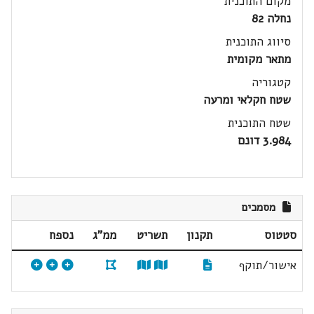
מקום התוכנית
נחלה 82
סיווג התוכנית
מתאר מקומית
קטגוריה
שטח חקלאי ומרעה
שטח התוכנית
3.984 דונם
מסמכים
סטטוס
תקנון
תשריט
ממ"ג
נספח
אישור/תוקף