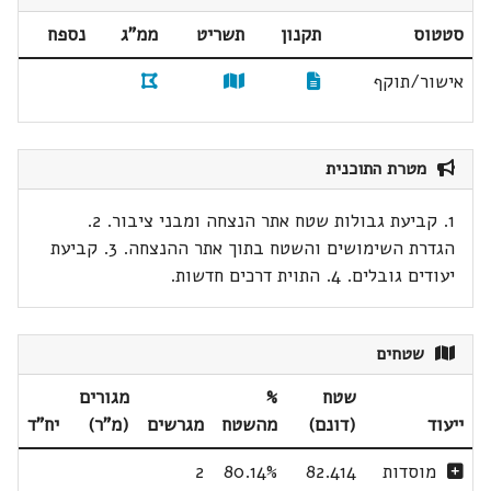
סטטוס
תקנון
תשריט
ממ"ג
נספח
אישור/תוקף
מטרת התוכנית
1. קביעת גבולות שטח אתר הנצחה ומבני ציבור. 2.
הגדרת השימושים והשטח בתוך אתר ההנצחה. 3. קביעת
יעודים גובלים. 4. התוית דרכים חדשות.
שטחים
שטח
%
מגורים
ייעוד
(דונם)
מהשטח
מגרשים
(מ"ר)
יח"ד
מוסדות
82.414
80.14%
2