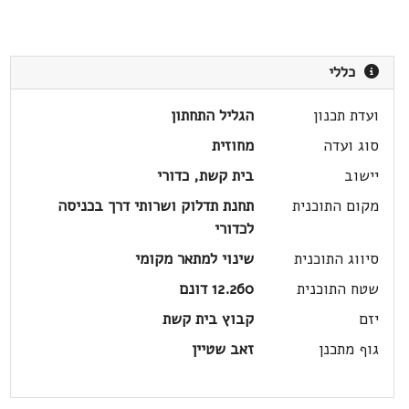
כללי
ועדת תכנון
הגליל התחתון
סוג ועדה
מחוזית
יישוב
בית קשת, כדורי
מקום התוכנית
תחנת תדלוק ושרותי דרך בכניסה
לכדורי
סיווג התוכנית
שינוי למתאר מקומי
שטח התוכנית
12.260 דונם
יזם
קבוץ בית קשת
גוף מתכנן
זאב שטיין