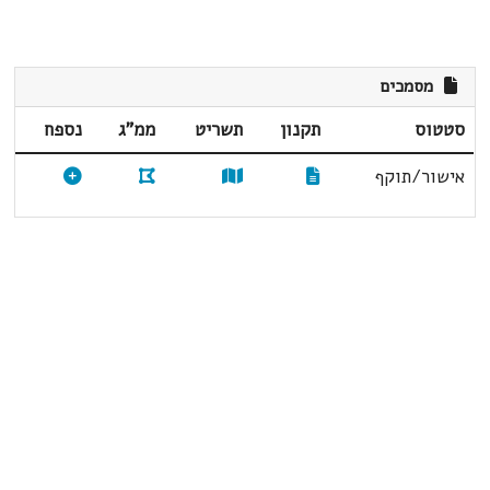
מסמכים
סטטוס
תקנון
תשריט
ממ"ג
נספח
אישור/תוקף