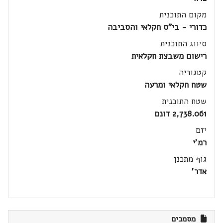
מקום התוכנית
כדורי - בי"ס חקלאי והסביבה
סיווג התוכנית
רישום משבצת חקלאית
קטגוריה
שטח חקלאי ומרעה
שטח התוכנית
2,738.061 דונם
יזם
רמ'י
גוף מתכנן
אדר'
מסמכים