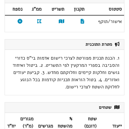
סטטוס
תקנון
תשריט
ממ"ג
נספח
אישור/תוקף
מטרת התוכנית
1. הכנת תכנית מפורטת לצרכי רישום אדמות בי"ס כדורי
והסביבה בספרי המרקעין לפי התשריט. 2. ביטול ואיחוד
גושים וחלקות קיימים וחלוקתם מחדש. 3. קביעת יעודים
ואזורים. 4. בטול הוראות תכניות קודמות בכל הנוגע
לחלוקת השטח לצרכי רישום.
שטחים
שטח
%
מגורים
ייעוד
(דונם)
מהשטח
מגרשים
(מ"ר)
יח"ד