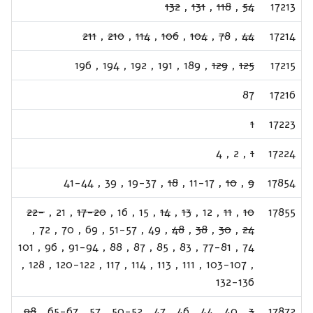
132
,
131
,
118
,
54
17213
211
,
210
,
114
,
106
,
104
,
78
,
44
17214
196
,
194
,
192
,
191
,
189
,
129
,
125
17215
87
17216
1
17223
4
,
2
,
1
17224
41-44
,
39
,
19-37
,
18
,
11-17
,
10
,
9
17854
22-
,
21
,
17-20
,
16
,
15
,
14
,
13
,
12
,
11
,
10
17855
,
72
,
70
,
69
,
51-57
,
49
,
48
,
38
,
30
,
24
101
,
96
,
91-94
,
88
,
87
,
85
,
83
,
77-81
,
74
,
128
,
120-122
,
117
,
114
,
113
,
111
,
103-107
,
132-136
98
,
65-67
,
57
,
50-52
,
47
,
46
,
44
,
40
,
3
17872