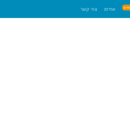
דש
אודות
צור קשר