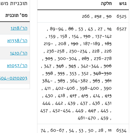
תוכניות משנ
גוש
חלקה
מס' תוכנית
266
,
252
,
50
6525
הר/1218
,
89-94
,
86
,
53
,
43
,
27
,
14
6527
,
159
,
158
,
154
,
150
,
137-142
הר/1338א
219-
,
208
,
190
,
187-189
,
185
,
236-258
,
230-234
,
228
,
226
הר/1410
,
305
,
300-304
,
283
,
276-278
הר/1057א
,
347
,
346
,
345
,
342-344
,
306
,
358
,
355
,
353
,
352
,
348-350
504-0210203
384-
,
383
,
364-382
,
363
,
361
,
411
,
402-406
,
398-400
,
390
,
430
,
418
,
417
,
415
,
414
,
413
444
,
442
,
439
,
437
,
436
,
431
457
,
452-454
,
449
,
447
,
445
,
461-470
,
459
,
74
,
60-67
,
54
,
53
,
50
,
28
,
11
6534