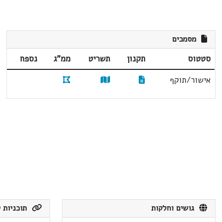
מסמכים
סטטוס
תקנון
תשריט
ממ"ג
נספח
אישור/תוקף
גושים וחלקות
תוכניות ק