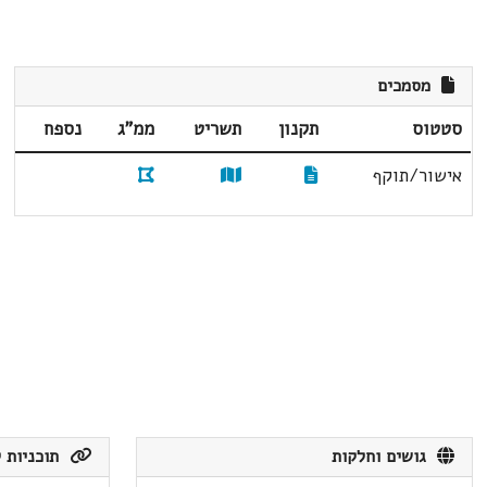
מסמכים
סטטוס
תקנון
תשריט
ממ"ג
נספח
אישור/תוקף
גושים וחלקות
תוכניות ק