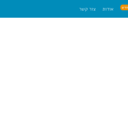
דש
אודות
צור קשר