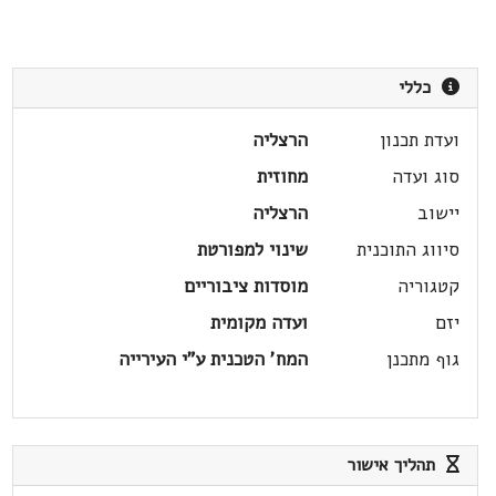
כללי
ועדת תכנון
הרצליה
סוג ועדה
מחוזית
יישוב
הרצליה
סיווג התוכנית
שינוי למפורטת
קטגוריה
מוסדות ציבוריים
יזם
ועדה מקומית
גוף מתכנן
המח' הטכנית ע"י העירייה
תהליך אישור