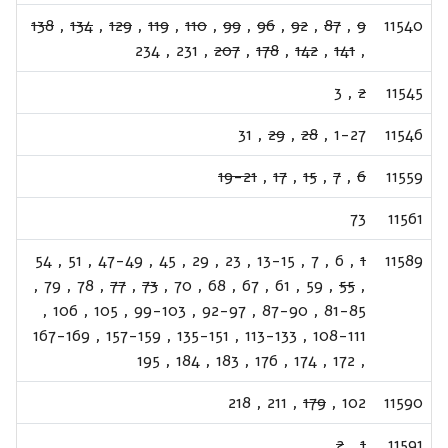
138
,
134
,
129
,
119
,
110
,
99
,
96
,
92
,
87
,
9
11540
234
,
231
,
207
,
178
,
142
,
141
,
3
,
2
11545
31
,
29
,
28
,
1-27
11546
19-21
,
17
,
15
,
7
,
6
11559
73
11561
54
,
51
,
47-49
,
45
,
29
,
23
,
13-15
,
7
,
6
,
1
11589
,
79
,
78
,
77
,
73
,
70
,
68
,
67
,
61
,
59
,
55
,
,
106
,
105
,
99-103
,
92-97
,
87-90
,
81-85
167-169
,
157-159
,
135-151
,
113-133
,
108-111
195
,
184
,
183
,
176
,
174
,
172
,
218
,
211
,
179
,
102
11590
2
,
1
11591