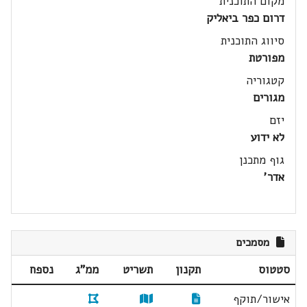
מקום התוכנית
דרום כפר ביאליק
סיווג התוכנית
מפורטת
קטגוריה
מגורים
יזם
לא ידוע
גוף מתכנן
אדר'
מסמכים
סטטוס
תקנון
תשריט
ממ"ג
נספח
אישור/תוקף