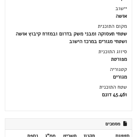
יישוב
אושה
מקום התוכנית
שטחי תעסוקה ומבני משק בדרום ובמזרח קיבוץ אושה
ושטחי מגורים במרכז הישוב
סיווג התוכנית
מפורטת
קטגוריה
מגורים
שטח התוכנית
45.461 דונם
מסמכים
סטטוס
תקנון
תשריט
ממ"ג
נספח