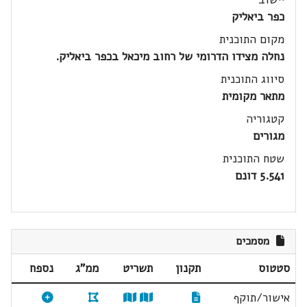
כפר ביאליק
מקום התוכנית
נחלה מצידו הדרומי של רחוב מיכאל בכפר ביאליק.
סיווג התוכנית
מתאר מקומית
קטגוריה
מגורים
שטח התוכנית
5.541 דונם
מסמכים
סטטוס
תקנון
תשריט
ממ"ג
נספח
אישור/תוקף