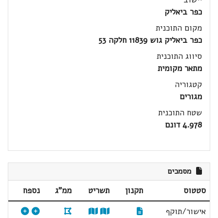
כפר ביאליק
מקום התוכנית
כפר ביאליק גוש 11839 חלקה 53
סיווג התוכנית
מתאר מקומית
קטגוריה
מגורים
שטח התוכנית
4.978 דונם
מסמכים
סטטוס
תקנון
תשריט
ממ"ג
נספח
אישור/תוקף