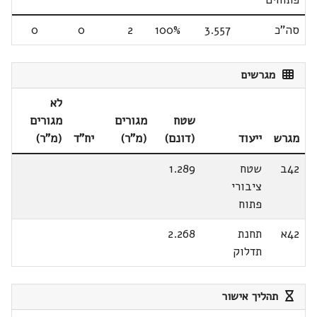
סה"כ
3.557
100%
2
0
0
מגרשים
לא
שטח
מגורים
מגורים
מגרש
ייעוד
(דונם)
(מ"ר)
יח"ד
(מ"ר)
42ב
שטח
1.289
ציבורי
פתוח
42א
תחנת
2.268
תדלוק
תהליך אישור