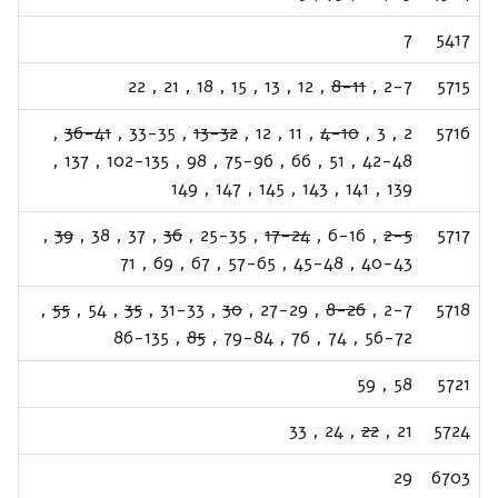
7
5417
22
,
21
,
18
,
15
,
13
,
12
,
8-11
,
2-7
5715
,
36-41
,
33-35
,
13-32
,
12
,
11
,
4-10
,
3
,
2
5716
,
137
,
102-135
,
98
,
75-96
,
66
,
51
,
42-48
149
,
147
,
145
,
143
,
141
,
139
,
39
,
38
,
37
,
36
,
25-35
,
17-24
,
6-16
,
2-5
5717
71
,
69
,
67
,
57-65
,
45-48
,
40-43
,
55
,
54
,
35
,
31-33
,
30
,
27-29
,
8-26
,
2-7
5718
86-135
,
85
,
79-84
,
76
,
74
,
56-72
59
,
58
5721
33
,
24
,
22
,
21
5724
29
6703