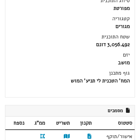
סיווג התוכנית
מפורטת
קטגוריה
מגורים
שטח התוכנית
3,056.492 דונם
יזם
מושב
גוף מתכנן
המח' הטכנית לי תניע' המוש
מסמכים
סטטוס
תקנון
תשריט
ממ"ג
נספח
אישור/תוקף