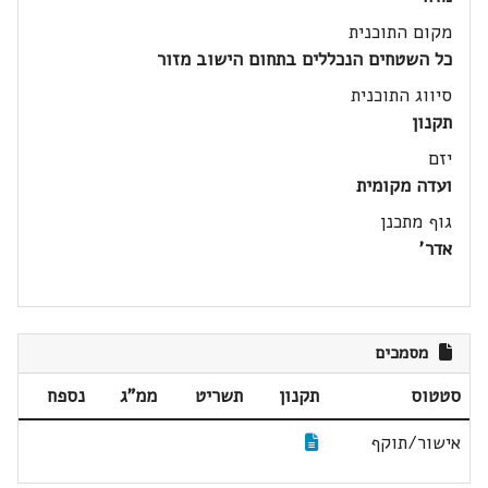
מקום התוכנית
כל השטחים הנכללים בתחום הישוב מזור
סיווג התוכנית
תקנון
יזם
ועדה מקומית
גוף מתכנן
אדר'
מסמכים
סטטוס
תקנון
תשריט
ממ"ג
נספח
אישור/תוקף