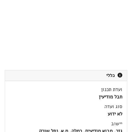
כללי
ועדת תכנון
חבל מודיעין
סוג ועדה
לא ידוע
יישוב
גזר, מבוא מודיעים, רמלה, מ.א. נחל שורק