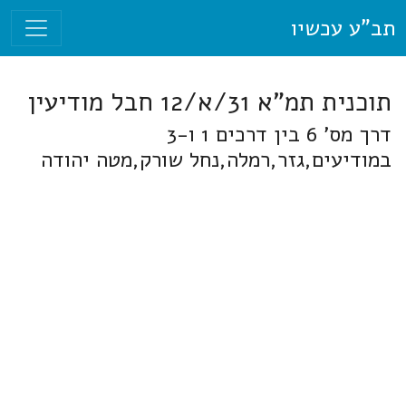
תב"ע עכשיו
תוכנית תמ"א 31/א/12 חבל מודיעין
דרך מס' 6 בין דרכים 1 ו-3
במודיעים,גזר,רמלה,נחל שורק,מטה יהודה