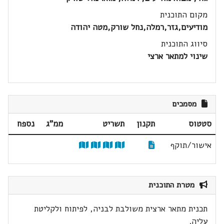
מקום התוכנית
מודיעים,גזר,רמלה,נחל שורק,מטה יהודה
סיווג התוכנית
שינוי למתאר ארצי
מסמכים
סטטוס
תקנון
תשריט
ממ"ג
נספח
אישור/תוקף
מטרת התוכנית
תכנית מתאר ארצית משולבת לבניה, לפיתוח ולקליטת
עליה.