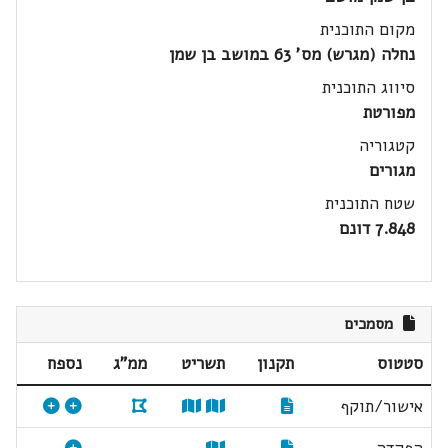
מקום התוכנית
נחלה (מגרש) מס' 63 במושב בן שמן
סיווג התוכנית
מפורטת
קטגוריה
מגורים
שטח התוכנית
7.848 דונם
מסמכים
סטטוס
תקנון
תשריט
ממ"ג
נספח
אישור/תוקף