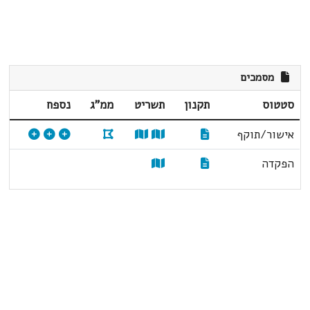
מסמכים
סטטוס
תקנון
תשריט
ממ"ג
נספח
אישור/תוקף
הפקדה