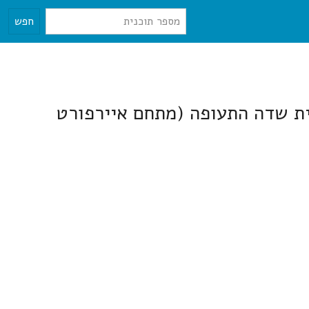
חפש
קרית שדה התעופה (מתחם איירפורט