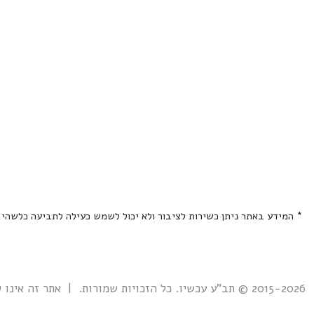
* המידע באתר ניתן כשירות לציבור ולא יכול לשמש כעילה לתביעה כלשהי
2015-2026 © תב"ע עכשיו. כל הזכויות שמורות. | אתר זה אינו קשור אל ואינו נתמך ע"י גוף ממשלתי כלשהו כולל רשות מקרקעי ישראל. |