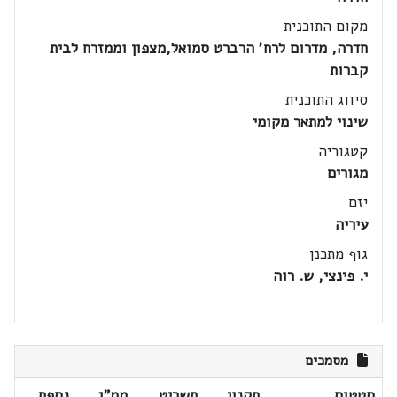
מקום התוכנית
חדרה, מדרום לרח' הרברט סמואל,מצפון וממזרח לבית
קברות
סיווג התוכנית
שינוי למתאר מקומי
קטגוריה
מגורים
יזם
עיריה
גוף מתכנן
י. פינצי, ש. רוה
מסמכים
סטטוס
תקנון
תשריט
ממ"ג
נספח