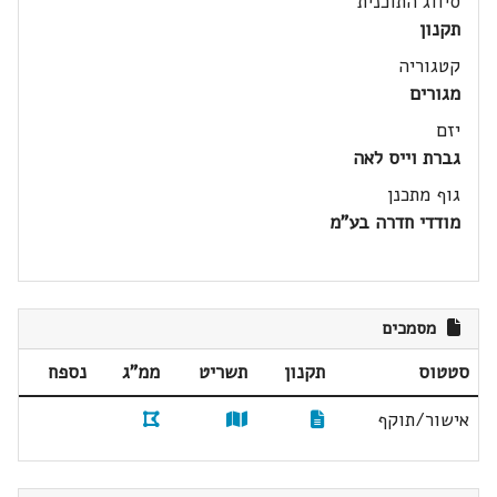
סיווג התוכנית
תקנון
קטגוריה
מגורים
יזם
גברת וייס לאה
גוף מתכנן
מודדי חדרה בע"מ
מסמכים
סטטוס
תקנון
תשריט
ממ"ג
נספח
אישור/תוקף