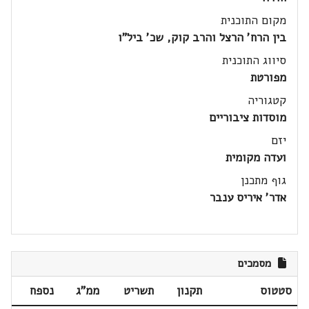
מקום התוכנית
בין הרח' הרצל והרב קוק, שכ' ביל"ו
סיווג התוכנית
מפורטת
קטגוריה
מוסדות ציבוריים
יזם
ועדה מקומית
גוף מתכנן
אדר' איריס ענבר
מסמכים
סטטוס
תקנון
תשריט
ממ"ג
נספח