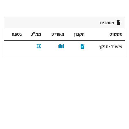
מסמכים
סטטוס
תקנון
תשריט
ממ"ג
נספח
אישור/תוקף