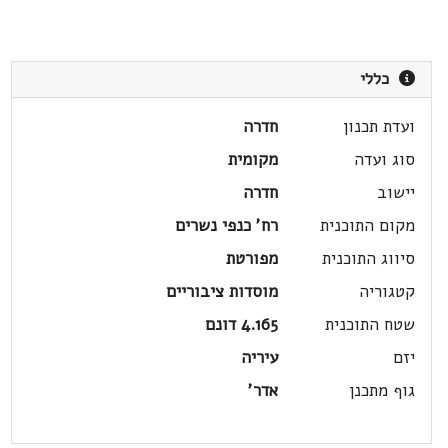
כללי
ועדת תכנון
חדרה
סוג ועדה
מקומית
יישוב
חדרה
מקום התוכנית
רח' כנפי נשרים
סיווג התוכנית
מפורטת
קטגוריה
מוסדות ציבוריים
שטח התוכנית
4.165 דונם
יזם
עיריה
גוף מתכנן
אדר'