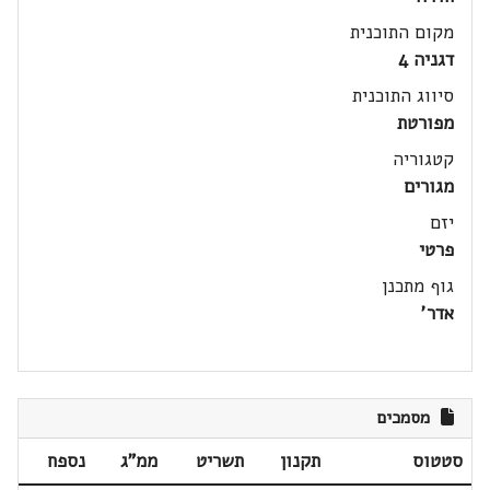
מקום התוכנית
דגניה 4
סיווג התוכנית
מפורטת
קטגוריה
מגורים
יזם
פרטי
גוף מתכנן
אדר'
מסמכים
סטטוס
תקנון
תשריט
ממ"ג
נספח