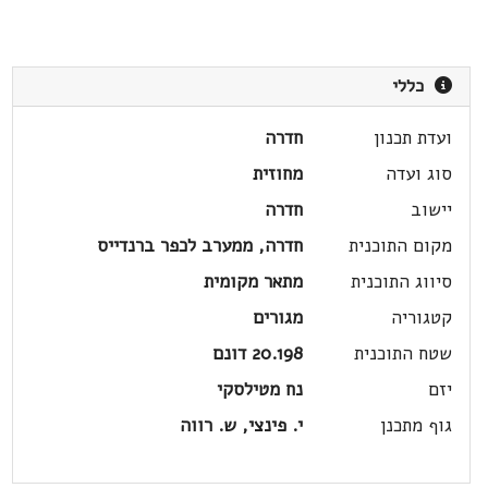
כללי
ועדת תכנון
חדרה
סוג ועדה
מחוזית
יישוב
חדרה
מקום התוכנית
חדרה, ממערב לכפר ברנדייס
סיווג התוכנית
מתאר מקומית
קטגוריה
מגורים
שטח התוכנית
20.198 דונם
יזם
נח מטילסקי
גוף מתכנן
י. פינצי, ש. רווה