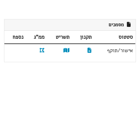
מסמכים
סטטוס
תקנון
תשריט
ממ"ג
נספח
אישור/תוקף