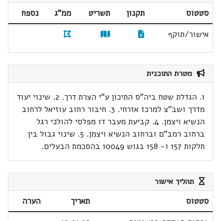
סטטוס
תקנון
תשריט
ממ"ג
נספח
אישור/תוקף
מטרת התוכנית
1. הגדלת שטח ביה"ס התיכון ע"י הצרת דרך. 2. שינוי יעוד
מדרך ושב"צ למרכז אזרחי. 3. חיבור רחוב עוזיאל לרחוב
הנשיא ויצמן. 4. קביעת מעבר דו מפלסי להולכי רגל
ברחוב רמב"ם וברחוב הנשיא ויצמן. 5. שינוי גבול בין
חלקות 157 ו- 158 בגוש 10049 בהסכמת הבעלים.
תהליך אישור
סטטוס
תאריך
הערה