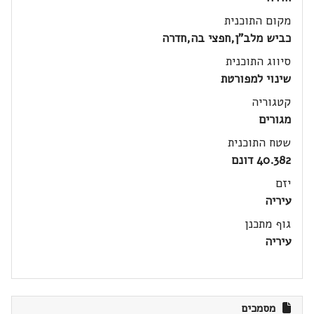
מקום התוכנית
כביש מלב"ן,חפצי בה,חדרה
סיווג התוכנית
שינוי למפורטת
קטגוריה
מגורים
שטח התוכנית
40.382 דונם
יזם
עיריה
גוף מתכנן
עיריה
מסמכים