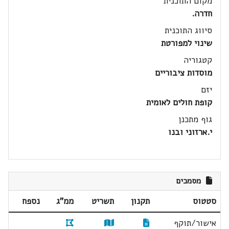
מקום התוכנית
חדרה.
סיווג התוכנית
שינוי למפורטת
קטגוריה
מוסדות ציבוריים
יזם
קופת חולים לאומית
גוף מתכנן
י.ארזוני ובנו
מסמכים
סטטוס
תקנון
תשריט
ממ"ג
נספח
אישור/תוקף