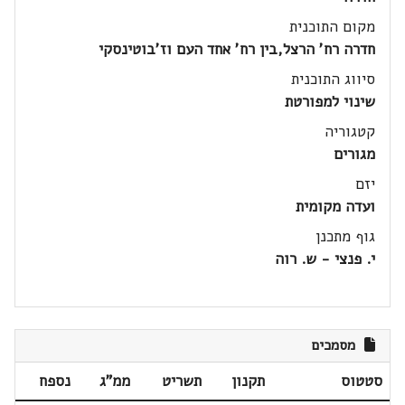
מקום התוכנית
חדרה רח' הרצל,בין רח' אחד העם וז'בוטינסקי
סיווג התוכנית
שינוי למפורטת
קטגוריה
מגורים
יזם
ועדה מקומית
גוף מתכנן
י. פנצי - ש. רוה
מסמכים
סטטוס
תקנון
תשריט
ממ"ג
נספח