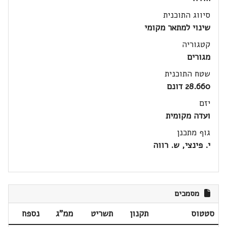
סיווג התוכנית
שינוי למתאר מקומי
קטגוריה
מגורים
שטח התוכנית
28.660 דונם
יזם
ועדה מקומית
גוף מתכנן
י. פינצי, ש. רווה
מסמכים
סטטוס
תקנון
תשריט
ממ"ג
נספח