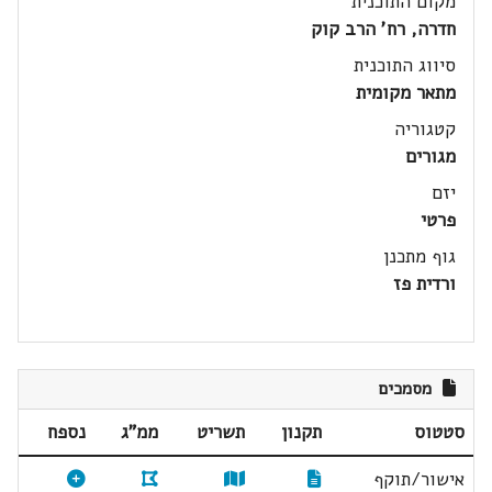
מקום התוכנית
חדרה, רח' הרב קוק
סיווג התוכנית
מתאר מקומית
קטגוריה
מגורים
יזם
פרטי
גוף מתכנן
ורדית פז
מסמכים
סטטוס
תקנון
תשריט
ממ"ג
נספח
אישור/תוקף