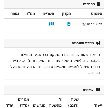
מסמכים
סטטוס
תקנון
תשריט
ממ"ג
נספח
אישור/תוקף
מטרת התוכנית
1. יעוד שטח לתחנת כח המוסקת בגז טבעי ופועלת
בקוגנרציה (שילוב של ייצור כוח והפקת חום). 2. קביעת
דרכי הטיפול למניעת מפגעים סביבתיים הנובעים מהפעלת
התחנה.
שטחים
שטח
%
מגורים
ייעוד
(דונם)
מהשטח
מגרשים
(מ"ר)
יח"ד