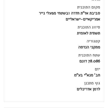
מקום התוכנית
סביבת אז"ת חדרה ובשטחי מפעלי נייר
אמריקאיים-ישראליים
סיווג התוכנית
תשתית לאומית
קטגוריה
מתקני הנדסה
שטח התוכנית
78.086 דונם
יזם
חב' מנא"י בע"מ
גוף מתכנן
לרמן אדריכלים