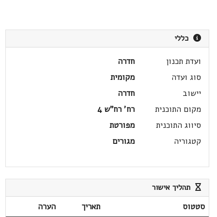
כללי
ועדת תכנון
חדרה
סוג ועדה
מקומית
יישוב
חדרה
מקום התוכנית
רח' רח"ש 4
סיווג התוכנית
מפורטת
קטגוריה
מגורים
תהליך אישור
סטטוס
תאריך
הערה