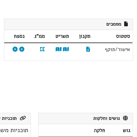
מסמכים
סטטוס
תקנון
תשריט
ממ"ג
נספח
אישור/תוקף
גושים וחלקות
תוכניות ק
תוכניות משת
גוש
חלקה