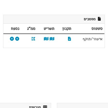
מסמכים
סטטוס
תקנון
תשריט
ממ"ג
נספח
אישור/תוקף
מגרשים