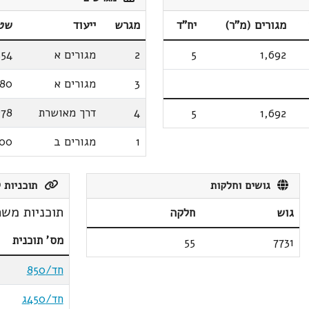
מגורים (מ"ר)
יח"ד
מגרש
ייעוד
שטח
1,692
5
2
מגורים א
354
3
מגורים א
880
4
דרך מאושרת
278
5
1,692
1
מגורים ב
500
גושים וחלקות
תוכניות ק
תוכניות משת
גוש
חלקה
מס' תוכנית
55
7731
חד/850
חד/450ג