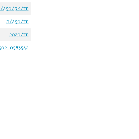
חד/מק/450/ו
חד/450/ה
חד/2020
302-0583542