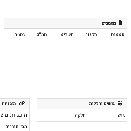
מסמכים
סטטוס
תקנון
תשריט
ממ"ג
נספח
גושים וחלקות
תוכניות ק
תוכניות משת
גוש
חלקה
מס' תוכנית