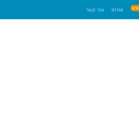
דש
אודות
צור קשר