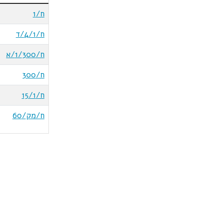
ח/1
ח/4/1/ד
ח/1/300/א
ח/300
ח/15/1
ח/מק/60