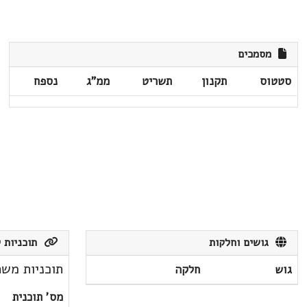
מסמכים
סטטוס
תקנון
תשריט
ממ"ג
נספח
גושים וחלקות
תוכניות ק
תוכניות משת
גוש
חלקה
מס' תוכנית