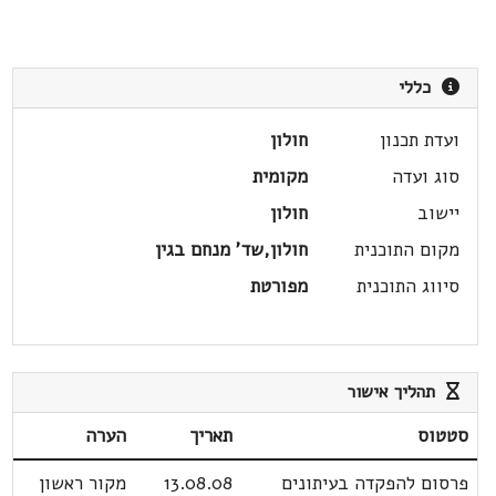
כללי
ועדת תכנון
חולון
סוג ועדה
מקומית
יישוב
חולון
מקום התוכנית
חולון,שד' מנחם בגין
סיווג התוכנית
מפורטת
תהליך אישור
סטטוס
תאריך
הערה
פרסום להפקדה בעיתונים
13.08.08
מקור ראשון