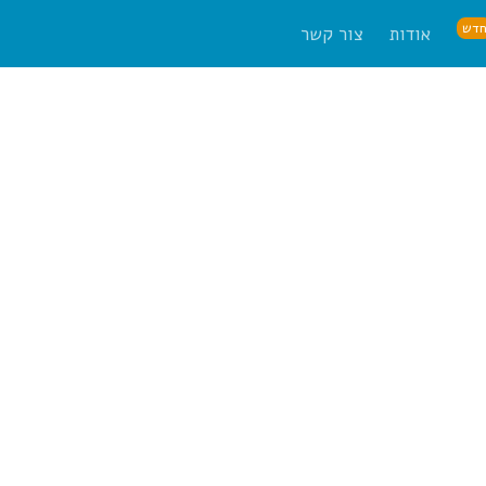
דש
אודות
צור קשר