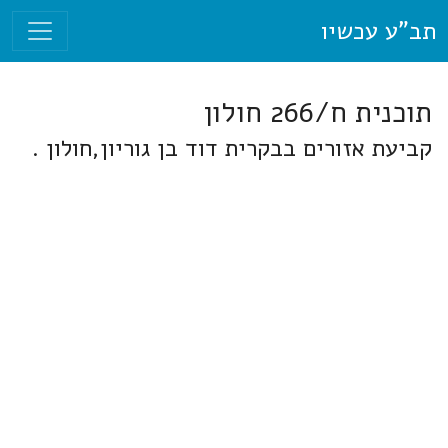
תב"ע עכשיו
תוכנית ח/266 חולון
קביעת אזורים בבקרית דוד בן גוריון,חולון .