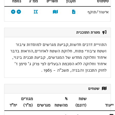
סטטוס
תקנון
תשריט
ממ"ג
נספח
אישור/תוקף
מטרת התוכנית
התוויית דרכים חדשות,קביעת מגרשים למוסדות ציבור
ושטח ציבורי פתוח, חלוקת השטח לאזורים,הוראות בדבר
איחוד וחלוקה מחדש של המגרשים, קביעת תכנית בינוי,
איחוד וחלוקה ללא הסכמת הבעלים לפי פרק ג' סימן ז'
לחוק התכנון והבניה, תשכ"ה - 1965 .
שטחים
שטח
%
מגורים
ייעוד
(דונם)
מהשטח
מגרשים
(מ"ר)
יח"ד