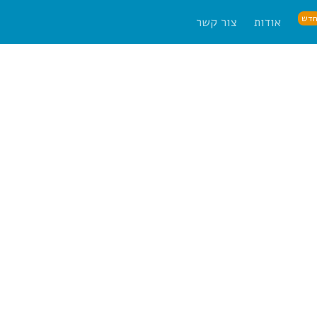
דש
אודות
צור קשר