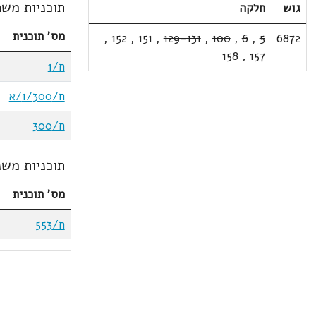
תוכניות משת
גוש
חלקה
מס' תוכנית
,
152
,
151
,
129-131
,
100
,
6
,
5
6872
158
,
157
ח/1
ח/1/300/א
ח/300
תוכניות משנ
מס' תוכנית
ח/553