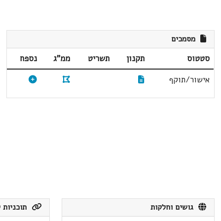
מסמכים
סטטוס
תקנון
תשריט
ממ"ג
נספח
אישור/תוקף
גושים וחלקות
תוכניות ק