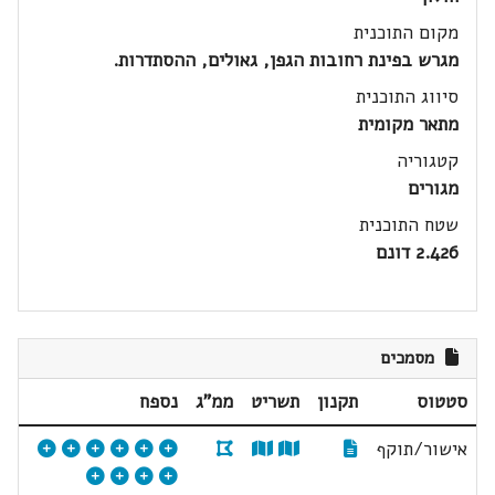
מקום התוכנית
מגרש בפינת רחובות הגפן, גאולים, ההסתדרות.
סיווג התוכנית
מתאר מקומית
קטגוריה
מגורים
שטח התוכנית
2.426 דונם
מסמכים
סטטוס
תקנון
תשריט
ממ"ג
נספח
אישור/תוקף