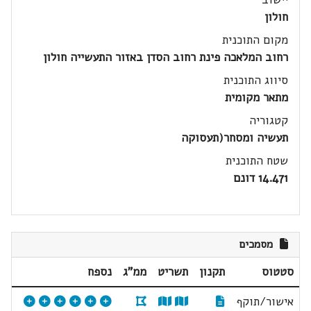
חולון
מקום התוכנית
רחוב המלאכה פינת רחוב הסדן באזור התעשייה חולון
סיווג התוכנית
מתאר מקומית
קטגוריה
תעשיה ומסחר(תעסוקה
שטח התוכנית
14.471 דונם
מסמכים
סטטוס
תקנון
תשריט
ממ"ג
נספח
אישור/תוקף