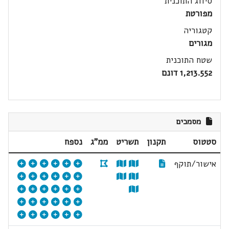
סיווג התוכנית
מפורטת
קטגוריה
מגורים
שטח התוכנית
1,213.552 דונם
מסמכים
סטטוס
תקנון
תשריט
ממ"ג
נספח
אישור/תוקף