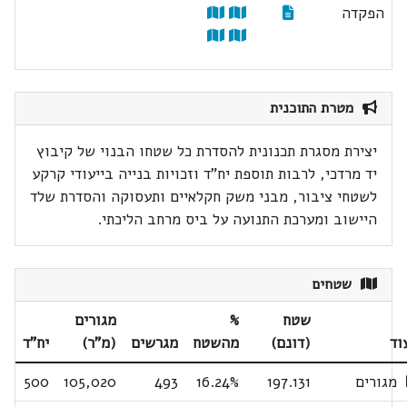
הפקדה
מטרת התוכנית
יצירת מסגרת תכנונית להסדרת כל שטחו הבנוי של קיבוץ
יד מרדכי, לרבות תוספת יח"ד וזכויות בנייה בייעודי קרקע
לשטחי ציבור, מבני משק חקלאיים ותעסוקה והסדרת שלד
היישוב ומערכת התנועה על ביס מרחב הליכתי.
שטחים
שטח
%
מגורים
וד
(דונם)
מהשטח
מגרשים
(מ"ר)
יח"ד
מגורים
197.131
16.24%
493
105,020
500