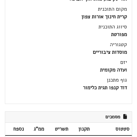
מקום התוכנית
קרית חינוך אורות צפון
סיווג התוכנית
מפורטת
קטגוריה
מוסדות ציבוריים
יזם
ועדה מקומית
גוף מתכנן
דוד קנפו תגית כלימור
מסמכים
סטטוס
תקנון
תשריט
ממ"ג
נספח