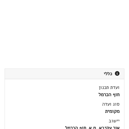
כללי
ועדת תכנון
חוף הכרמל
סוג ועדה
מקומית
יישוב
אור עקיבא, מ.א. חוף הכרמל