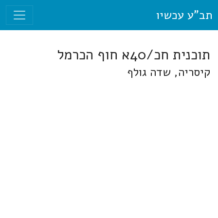
תב"ע עכשיו
תוכנית חכ/40א חוף הכרמל
קיסריה, שדה גולף