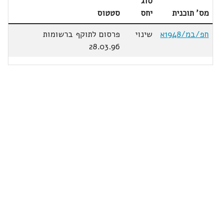
סוג
מס' תוכנית
יחס
סטטוס
חפ/במ/1948א
שינוי
פרסום לתוקף ברשומות
28.03.96