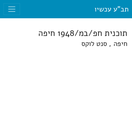
תב"ע עכשיו
תוכנית חפ/במ/1948 חיפה
חיפה , סנט לוקס