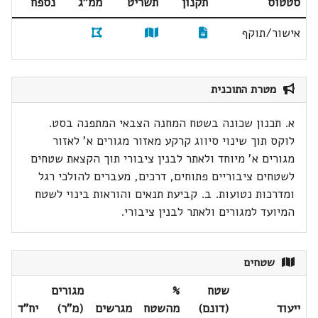
סטטוס
תקנון
תשריט
ממ"ג
נספח
אישור/תוקף
מטרת התוכנית
א. תכנון שכונה בשטח המחנה הצבאי המתפנה בסט.
לוקס תוך שינוי סיווג קרקע מאזור מגורים א' לאזור
מגורים א' מיוחד ולאתר לבנין ציבורי תוך הקצאת שטחים
לשטחים ציבוריים פתוחים, דרכים, מעברים להולכי רגל
ומדרכות נטועות. ב. קביעת תנאים והוראות בינוי לשטח
המיועד למגורים ולאתר לבנין ציבורי.
שטחים
שטח
%
מגורים
ייעוד
(דונם)
מהשטח
מגרשים
(מ"ר)
יח"ד