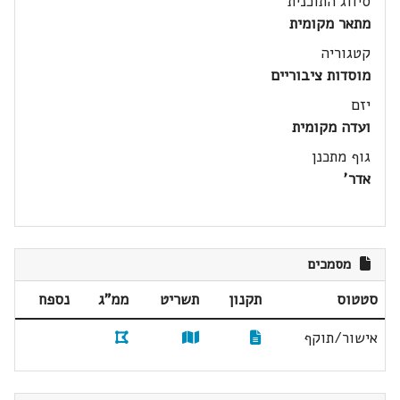
סיווג התוכנית
מתאר מקומית
קטגוריה
מוסדות ציבוריים
יזם
ועדה מקומית
גוף מתכנן
אדר'
מסמכים
סטטוס
תקנון
תשריט
ממ"ג
נספח
אישור/תוקף