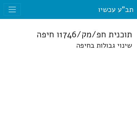
תב"ע עכשיו
תוכנית חפ/מק/1746ו חיפה
שינוי גבולות בחיפה