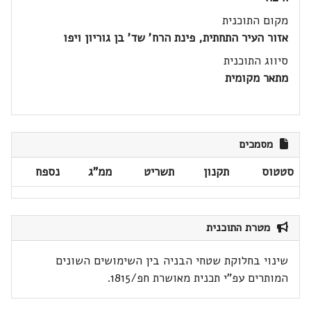
מקום התוכנית
אזור העיר התחתית, פינת הרח' שד' בן גוריון ויפו
סיווג התוכנית
מתאר מקומית
מסמכים
סטטוס
תקנון
תשריט
ממ"ג
נספח
מטרת התוכנית
שינוי בחלוקת שטחי הבניה בין השימושים השונים
המותרים עפ"י תכנית מאושרת חפ/1815.