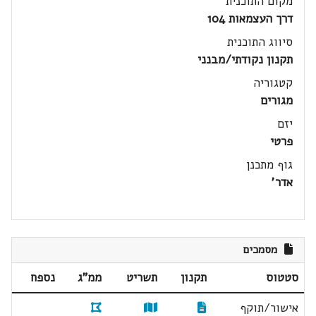
מקום התוכנית
דרך העצמאות 104
סיווג התוכנית
תקנון נקודתי/מבנני
קטגוריה
מגורים
יזם
פרטי
גוף מתכנן
אדר'
מסמכים
סטטוס
תקנון
תשריט
ממ"ג
נספח
אישור/תוקף