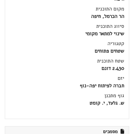
מקום התוכנית
הר הכרמל, חיפה
סיווג התוכנית
שינוי למתאר מקומי
קטגוריה
שטחים פתוחים
שטח התוכנית
2.430 דונם
יזם
חברה לפיתוח יפה-נוף
גוף מתכנן
ש. גלעד, י. קומט
מסמכים