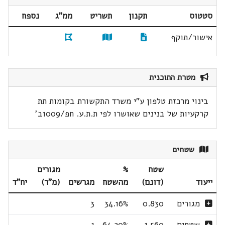
סטטוס
תקנון
תשריט
ממ"ג
נספח
אישור/תוקף
מטרת התוכנית
בינוי מרכזת טלפון ע"י משרד התקשורת בקומות תת
קרקעיות של בנינים שאושרו לפי ת.ת.ע. חפ/1009ב'
שטחים
שטח
%
מגורים
ייעוד
(דונם)
מהשטח
מגרשים
(מ"ר)
יח"ד
מגורים
0.830
34.16%
3
שטחים
1.560
64.20%
1