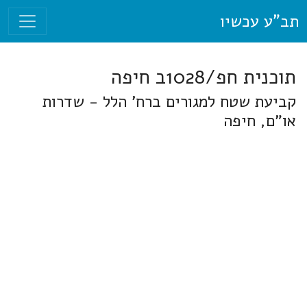
תב"ע עכשיו
תוכנית חפ/1028ב חיפה
קביעת שטח למגורים ברח' הלל - שדרות
או"ם, חיפה