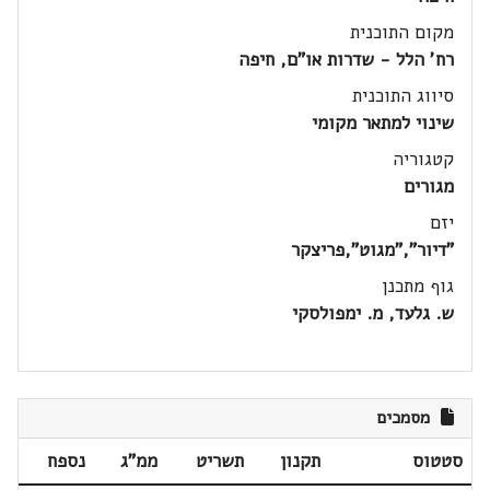
מקום התוכנית
רח' הלל - שדרות או"ם, חיפה
סיווג התוכנית
שינוי למתאר מקומי
קטגוריה
מגורים
יזם
"דיור","מגוט",פריצקר
גוף מתכנן
ש. גלעד, מ. ימפולסקי
מסמכים
סטטוס
תקנון
תשריט
ממ"ג
נספח