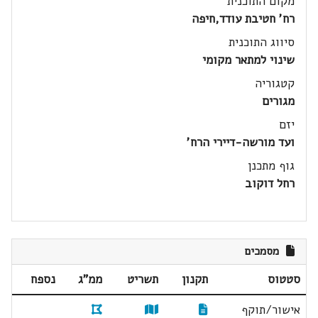
מקום התוכנית
רח' חטיבת עודד,חיפה
סיווג התוכנית
שינוי למתאר מקומי
קטגוריה
מגורים
יזם
ועד מורשה-דיירי הרח'
גוף מתכנן
רחל דוקוב
מסמכים
סטטוס
תקנון
תשריט
ממ"ג
נספח
אישור/תוקף