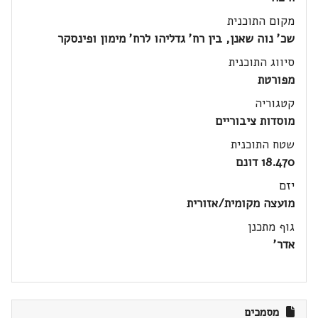
מקום התוכנית
שכ' נוה שאנן, בין רח' גדליהו לרח' מימון ופינסקר
סיווג התוכנית
מפורטת
קטגוריה
מוסדות ציבוריים
שטח התוכנית
18.470 דונם
יזם
מועצה מקומית/אזורית
גוף מתכנן
אדר'
מסמכים