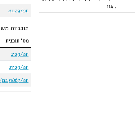
114
,
חפ/1129א
תוכניות משנ
מס' תוכנית
חפ/129ג
חפ/1129ג
חפ/1867(במ)