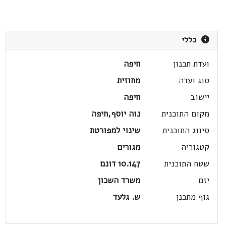
כללי
ועדת תכנון
חיפה
סוג ועדה
מחוזית
יישוב
חיפה
מקום התוכנית
נוה יוסף,חיפה
סיווג התוכנית
שינוי למפורטת
קטגוריה
מגורים
שטח התוכנית
10.147 דונם
יזם
משרד השכון
גוף מתכנן
ש. גלעד