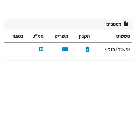
מסמכים
סטטוס
תקנון
תשריט
ממ"ג
נספח
אישור/תוקף