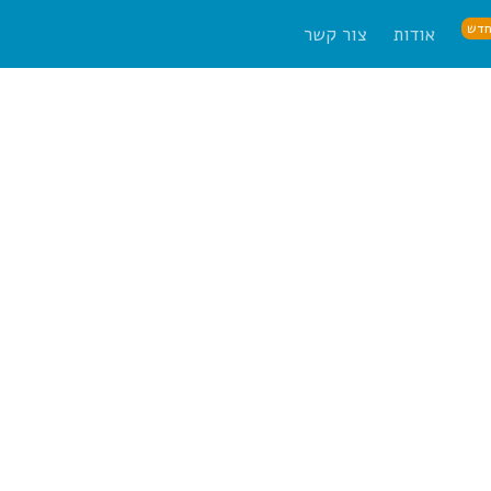
דש
אודות
צור קשר